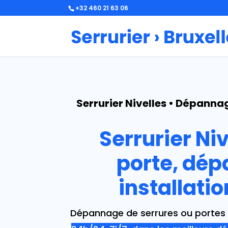
+32 460 21 63 06
Serrurier Nivelles • Dépannag
Serrurier Ni
porte, dép
installati
Dépannage de serrures ou portes d