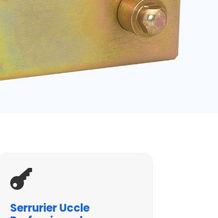

Serrurier Uccle