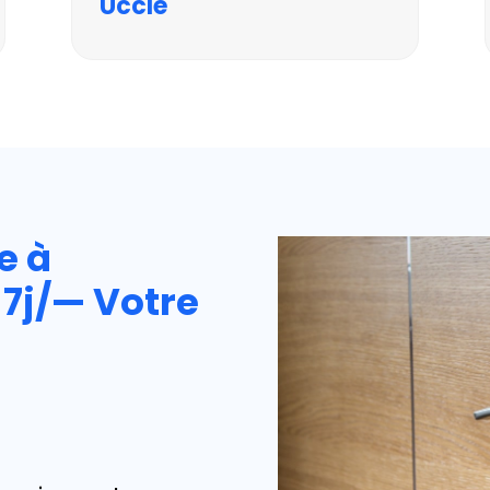
Uccle
e
à
 7j/—
Votre