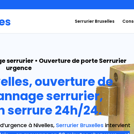
Serrurier Bruxelles
Conse
e serrurier • Ouverture de porte Serrurier
urgence
velles, ouverture de
annage serrurier,
on serrure 24h/24.
’urgence à Nivelles,
Serrurier Bruxelles
intervient