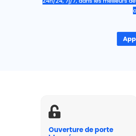
24h/24, 7j/7, dans les meilleurs 
a
Appe

Ouverture de porte