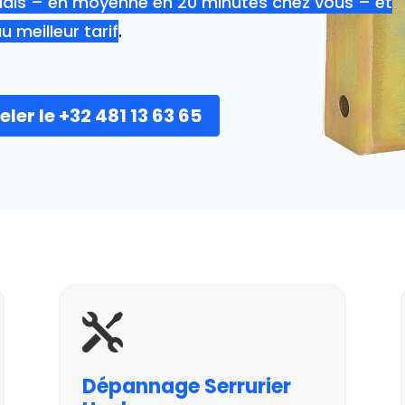
délais – en moyenne en 20 minutes chez vous – et
u meilleur tarif
.
ler le +32 481 13 63 65

Dépannage Serrurier