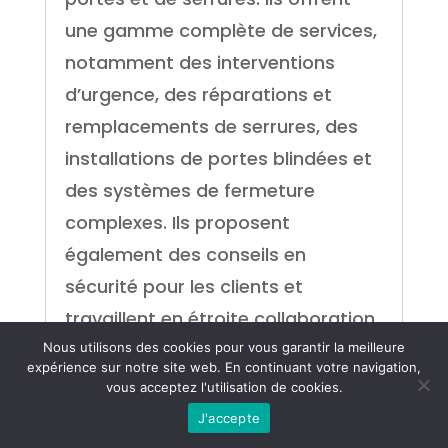
une gamme complète de services,
notamment des interventions
d’urgence, des réparations et
remplacements de serrures, des
installations de portes blindées et
des systèmes de fermeture
complexes. Ils proposent
également des conseils en
sécurité pour les clients et
travaillent en étroite collaboration
pour trouver des solutions sur
Nous utilisons des cookies pour vous garantir la meilleure
expérience sur notre site web. En continuant votre navigation,
mesure. Les serruriers à Bruxelles
vous acceptez l'utilisation de cookies.
sont des professionnels de la
J'accepte
sécurité constamment à la